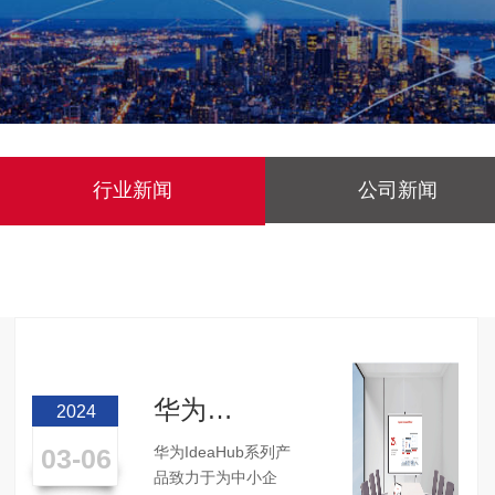
行业新闻
公司新闻
华为
2024
IdeaHub
03-06
华为IdeaHub系列产
中小企业
品致力于为中小企