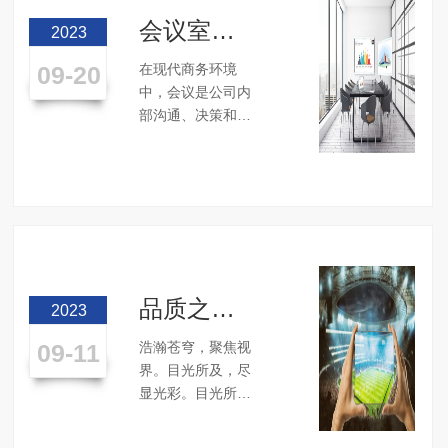
会议室为
2023
什么要安
09-20
在现代商务环境
装会议平
中，会议是公司内
板
部沟通、决策和协
作的重要场所。为
了提升会议效率和
便利性，越来越多
的公司开始在会议
室中安装会议平
板。那么，为什么
会议室要安装会议
平板呢？本文将从
品质之
2023
几个方面探讨这个
选，华为
问题。...
09-11
浩瀚苍穹，聚焦视
IdeaHub
界。目光所及，尽
——视频
显光彩。目光所
能力解读
致，绽放繁华。目
光所向，瞬息纵