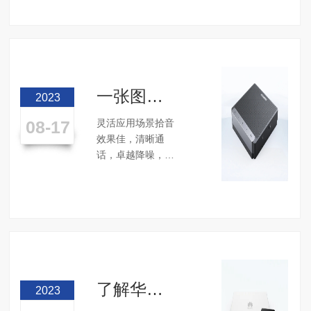
横。我们享受世界
如画在细腻中绽
放，让每一帧都享
有纤毫毕现的绝妙
精彩。视觉沟通，
是人们呈现想法的
一张图了
2023
重要纽带。走出
解新品华
去，倾听客户的声
08-17
灵活应用场景拾音
为
音，体验市场的需
效果佳，清晰通
CloudLink
求，是IdeaHub保持
话，卓越降噪，能
Mic 100
领先的核心要素。
适应多种使用场
Pro全向
华为IdeaHub视频研
景，让您随时随地
USB&蓝
发小组通过深入的
加入会议谈话，免
市场调研，发现绝
牙会议音
驱动即连即用，方
大多数客......
便快捷，支持蓝牙
箱
无线连接、USB有
线连接、蓝牙适配
器，连接稳定，灵
了解华为
2023
活开会。...
Box