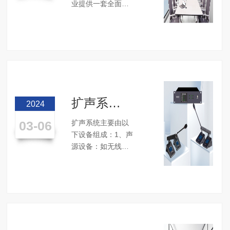
智能协作
业提供一套全面、
方案
先进的智能办公解
决方案，助力这些
企业在快速变化的
市场环境中保持竞
争力。通过整合先
进的硬件设备和软
件应用，...
扩声系统
2024
包含哪些
03-06
扩声系统主要由以
设备？
下设备组成：1、声
源设备：如无线话
筒、有线鹅颈话
筒、DVD、电脑的
音频输出等。2、调
音台：用于接收和
混合多个声源信
号，调整音量、平
衡、音质等。...