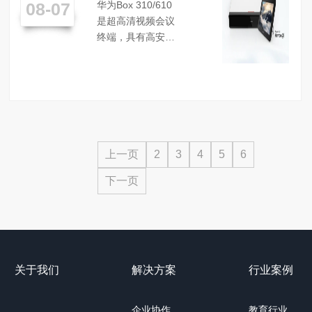
08-07
华为Box 310/610
310/610
是超高清视频会议
视频会议
终端，具有高安全
终端产品
高可靠，，2倍性能
特点
提升，音视频接口
丰富，防止终端劫
持和仿冒，新一代
硬件平台，HT-RX
接口最远传输
100M，4K超高清，
上一页
2
3
4
5
6
超强音频算法，无
下一页
线投屏，超高清视
频会议，听得清听
得真，分享不
受“线”制，视频30%
抗丢包，高清低宽
带，极简会控，超
关于我们
解决方案
行业案例
强网络适应性，
4K30fp......
企业协作
教育行业