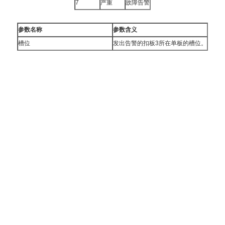
7
严重
故障告警
参数名称
参数含义
槽位
发出告警的扣板3所在单板的槽位。